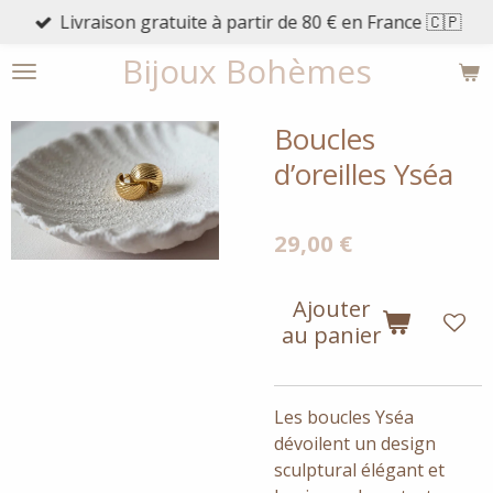
Livraison gratuite à partir de 80 € en France 🇨🇵
Passer
au
Bijoux Bohèmes
contenu
principal
Boucles
d’oreilles Yséa
29,00 €
Ajouter
au panier
Les boucles Yséa
dévoilent un design
sculptural élégant et