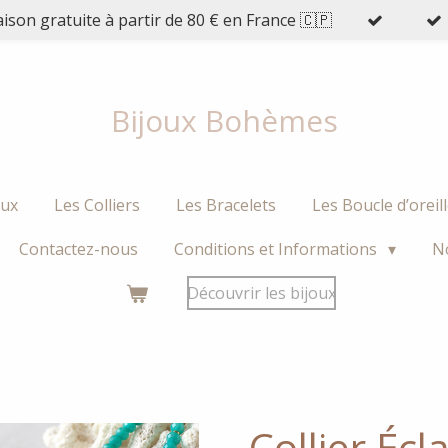
aison gratuite à partir de 80 € en France 🇨🇵
Bijoux Bohèmes
oux
Les Colliers
Les Bracelets
Les Boucle d’oreil
Contactez-nous
Conditions et Informations
N
Découvrir les bijoux
Collier Écla