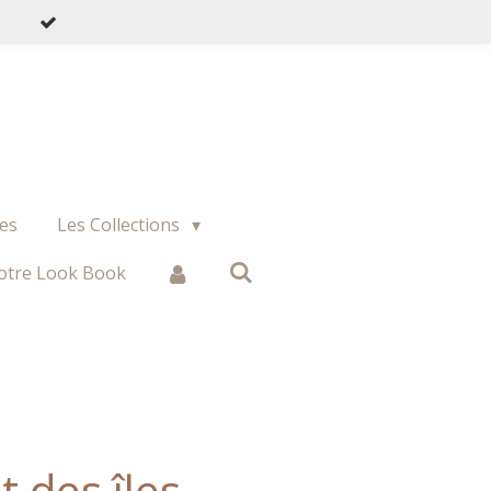
les
Les Collections
otre Look Book
t des îles