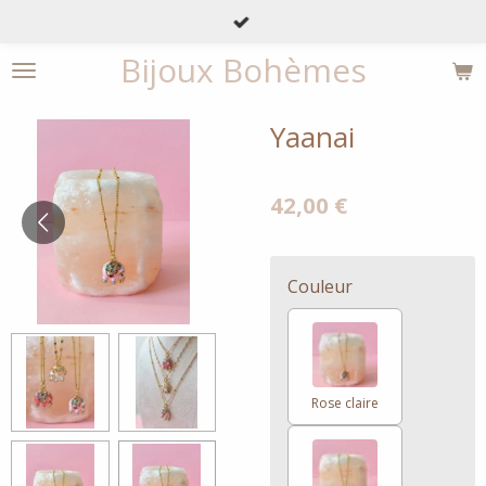
Passer
au
Bijoux Bohèmes
contenu
principal
Yaanai
42,00 €
Couleur
Rose claire