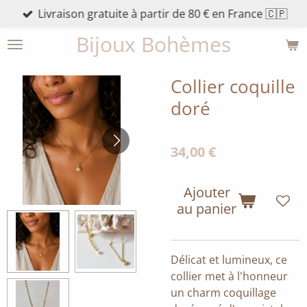
Livraison gratuite à partir de 80 € en France 🇨🇵
Passer
au
Bijoux Bohèmes
contenu
principal
Collier coquille
doré
34,00 €
Ajouter
au panier
Délicat et lumineux, ce
collier met à l'honneur
un charm coquillage