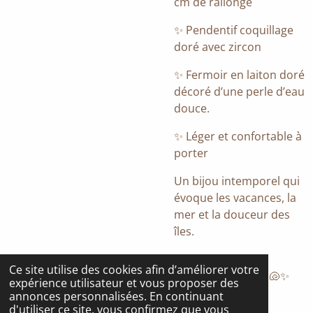
cm de rallonge
✨ Pendentif coquillage
doré avec zircon
✨ Fermoir en laiton doré
décoré d’une perle d’eau
douce.
✨ Léger et confortable à
porter
Un bijou intemporel qui
évoque les vacances, la
mer et la douceur des
îles.
Créé avec amour
Ce site utilise des cookies afin d’améliorer votre
dans mon atelier. 🐚✨
expérience utilisateur et vous proposer des
annonces personnalisées. En continuant
d'utiliser ce site, vous confirmez que vous